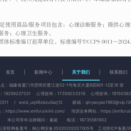
4，核定使用商品/服务项目包含：心理诊断服务；提供
服务；心理卫生服务。
订起草单位，标准编号T/CCPS 0011—2024，
关于我们
首页
新闻中心
联系我们
点：福建省厦门市思明区鹭江道52-1号海滨大厦8层801-12至16 室
8259227531 心理咨询：17359233316
心理咨询：
181503
0311 / wxid_uq46zkzu0azj12 邮箱：qinyaoyao1992@vip.
ps://www.xmfuruixinli.com/ 培训业务网站：https://xmfuruixin
本公司常年法律顾问：秦超 电话：18735581932
公安联网备案号：
闽公网安备35020302037005号
工信部ICP备案/