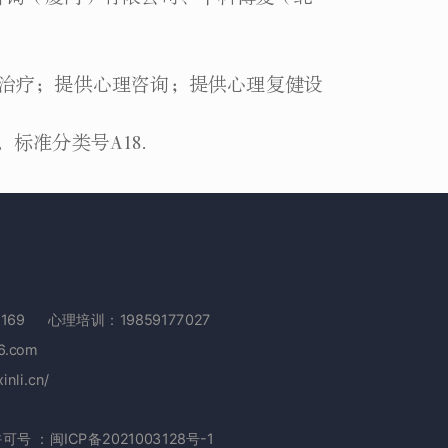
心理治疗；提供心理咨询；提供心理复健设
标准分类号A18.
82169 心理培训：19859177027
126.com
li.cn/
许可号 ：
闽ICP备2021003128号-1