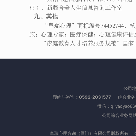
京）、新疆合美人生信息咨询工作室
九、其他
“阜瑞心理”商标编号7445274
施；心理专家；医疗保健；心理健康评估
“家庭教育人才培养服务规范”国家团体标准编
公司地
预约与咨询
：0592-2031577
综合业务：1
微信：q_yaoyao86
公司综合业务网站：htt
阜瑞心理咨询（厦门）有限公司版权所有